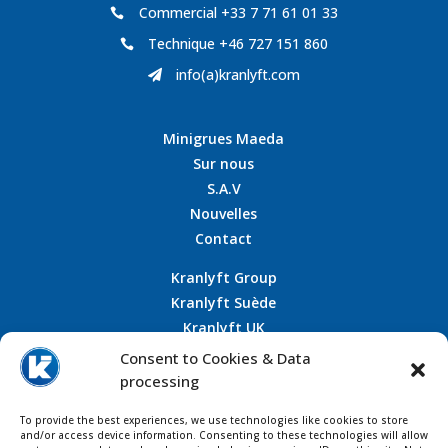
Commercial +33 7 71 61 01 33

Technique +46 727 151 860

info(a)kranlyft.com

Minigrues Maeda
Sur nous
S.A.V
Nouvelles
Contact
Kranlyft Group
Kranlyft Suède
Kranlyft UK
Kranlyft Allemagne
Consent to Cookies & Data
processing
To provide the best experiences, we use technologies like cookies to store
and/or access device information. Consenting to these technologies will allow
CONTACT