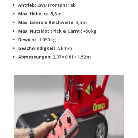
Antrieb:
2WD Frontantrieb
Max. Höhe:
ca. 5,8 m
Max. laterale Reichweite:
3,5 m
Max. Nutzlast (Pick & Carry):
450 kg
Gewicht:
1.050 kg
Geschwindigkeit:
5 km/h
Abmessungen:
2,07 × 0,81 × 1,52 m